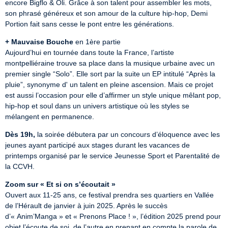
encore Bigflo & Oli. Grâce à son talent pour assembler les mots, 
son phrasé généreux et son amour de la culture hip-hop, Demi 
Portion fait sans cesse le pont entre les générations.
+ Mauvaise Bouche
 en 1ère partie

Aujourd’hui en tournée dans toute la France, l’artiste 
montpelliéraine trouve sa place dans la musique urbaine avec un 
premier single “Solo”. Elle sort par la suite un EP intitulé “Après la 
pluie”, synonyme d' un talent en pleine ascension. Mais ce projet 
est aussi l’occasion pour elle d’affirmer un style unique mêlant pop, 
hip-hop et soul dans un univers artistique où les styles se 
mélangent en permanence.
Dès 19h,
 la soirée débutera par un concours d’éloquence avec les 
jeunes ayant participé aux stages durant les vacances de 
printemps organisé par le service Jeunesse Sport et Parentalité de 
la CCVH.
Zoom sur « Et si on s’écoutait »
Ouvert aux 11-25 ans, ce festival prendra ses quartiers en Vallée 
de l’Hérault de janvier à juin 2025. Après le succès 
d’« Anim’Manga » et « Prenons Place ! », l’édition 2025 prend pour 
objet l’écoute de soi, de l’autre en prenant en compte la parole de 