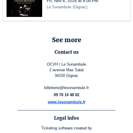
Fri, Nov 6, 2026 at 8:00 PM
Le Sonambule
(
Gignac
)
See more
Contact us
OCVH / Le Sonambule
2 avenue Mas Salat
34150 Gignac
billetterie@lesonambule.fr
09 70 14 48 02
www.lesonambule.fr
Legal infos
Ticketing software
created by